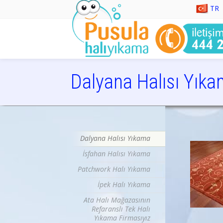
TR
Dalyana Halısı Yık
istanbul halı yıkama, halı yıkama, halı tamiri, koltuk 
Dalyana Halısı Yıkama
İsfahan Halısı Yıkama
Patchwork Halı Yıkama
İpek Halı Yıkama
Ata Halı Mağazasının
Refaranslı Tek Halı
Yıkama Firmasıyız