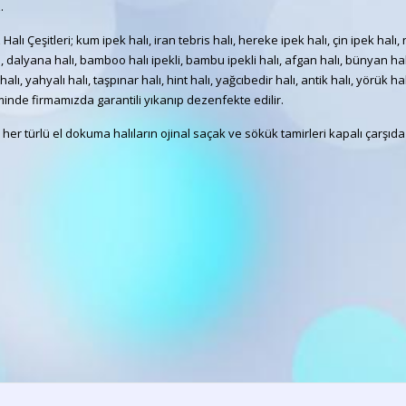
.
Halı Çeşitleri; kum ipek halı, iran tebris halı, hereke ipek halı, çin ipek halı,
, dalyana halı, bamboo halı ipekli, bambu ipekli halı, afgan halı, bünyan halı, l
alı, yahyalı halı, taşpınar halı, hint halı, yağcıbedir halı, antik halı, yörük ha
minde firmamızda garantili yıkanıp dezenfekte edilir.
; her türlü el dokuma halıların ojinal saçak ve sökük tamirleri kapalı çarşıda i