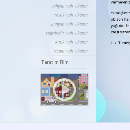
vermeyiniz
Yahyalı Halı Yıkama
Yıkadığımız 
Yörük Halı Yıkama
obison halı
Bünyan Halı Yıkama
yağcıbedir h
çarşı siste
Yağcıbedir Halı Yıkama
Antik Halı Yıkama
Halı Tamiri
Nepal Halı Yıkama
Tanıtım Filmi