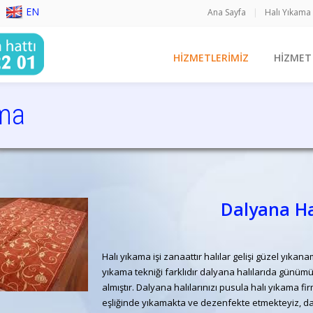
EN
Ana Sayfa
|
Halı Yıkama
HİZMETLERİMİZ
HİZMET
ama
yıkama, istanbul, halı temizliği, koltuk temizliği,
Dalyana Ha
Halı yıkama işi zanaattır halılar gelişi güzel yıka
yıkama tekniği farklıdır dalyana halılarıda günümüz
almıştır. Dalyana halılarınızı pusula halı yıkama f
eşliğinde yıkamakta ve dezenfekte etmekteyiz, dal