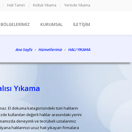
|
Halı Tamiri
|
Koltuk Yıkama
|
Yerinde Yıkama
 BÖLGELERİMİZ
KURUMSAL
İLETİŞİM
Ana Sayfa
Hizmetlerimiz
HALI YIKAMA
lısı Yıkama
namaz. El dokuma katagorisindeki tüm halıların
de kullanılan değerli halılar arasındaki yerini
irmamızda deneyimli ve tecrübeli ustalarımız
yana halılarınızı ucuz halı yıkayan firmalara