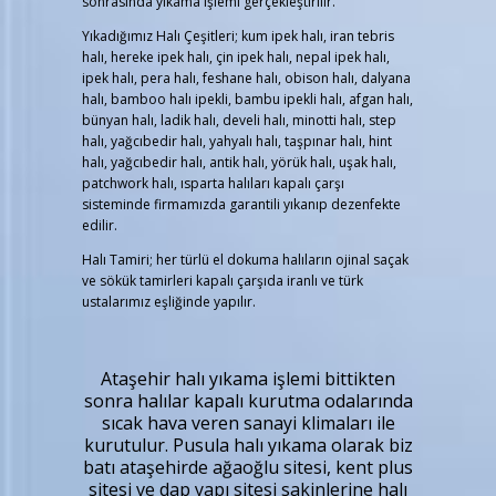
sonrasında yıkama işlemi gerçekleştirilir.
Yıkadığımız Halı Çeşitleri; kum ipek halı, iran tebris
halı, hereke ipek halı, çin ipek halı, nepal ipek halı,
ipek halı, pera halı, feshane halı, obison halı, dalyana
halı, bamboo halı ipekli, bambu ipekli halı, afgan halı,
bünyan halı, ladik halı, develi halı, minotti halı, step
halı, yağcıbedir halı, yahyalı halı, taşpınar halı, hint
halı, yağcıbedir halı, antik halı, yörük halı, uşak halı,
patchwork halı, ısparta halıları kapalı çarşı
sisteminde firmamızda garantili yıkanıp dezenfekte
edilir.
Halı Tamiri; her türlü el dokuma halıların ojinal saçak
ve sökük tamirleri kapalı çarşıda iranlı ve türk
ustalarımız eşliğinde yapılır.
Ataşehir halı yıkama işlemi bittikten
sonra halılar kapalı kurutma odalarında
sıcak hava veren sanayi klimaları ile
kurutulur. Pusula halı yıkama olarak biz
batı ataşehirde ağaoğlu sitesi, kent plus
sitesi ve dap yapı sitesi sakinlerine halı