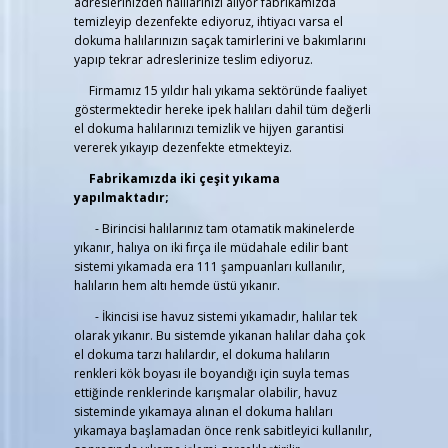
adreslerinizden halılarınızı alıyor fabrikamızda
temizleyip dezenfekte ediyoruz, ihtiyacı varsa el
dokuma halılarınızın saçak tamirlerini ve bakımlarını
yapıp tekrar adreslerinize teslim ediyoruz.
Firmamız 15 yıldır halı yıkama sektöründe faaliyet
göstermektedir hereke ipek halıları dahil tüm değerli
el dokuma halılarınızı temizlik ve hijyen garantisi
vererek yıkayıp dezenfekte etmekteyiz.
Fabrikamızda iki çeşit yıkama
yapılmaktadır;
- Birincisi halılarınız tam otamatik makinelerde
yıkanır, halıya on iki fırça ile müdahale edilir bant
sistemi yıkamada era 111 şampuanları kullanılır,
halıların hem altı hemde üstü yıkanır.
- İkincisi ise havuz sistemi yıkamadır, halılar tek
olarak yıkanır. Bu sistemde yıkanan halılar daha çok
el dokuma tarzı halılardır, el dokuma halıların
renkleri kök boyası ile boyandığı için suyla temas
ettiğinde renklerinde karışmalar olabilir, havuz
sisteminde yıkamaya alınan el dokuma halıları
yıkamaya başlamadan önce renk sabitleyici kullanılır,