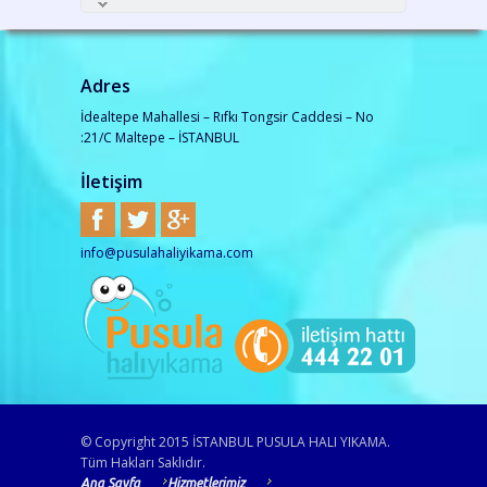
Adres
İdealtepe Mahallesi – Rıfkı Tongsir Caddesi – No
:21/C Maltepe – İSTANBUL
İletişim
info@pusulahaliyikama.com
© Copyright 2015 İSTANBUL PUSULA HALI YIKAMA.
Tüm Hakları Saklıdır.
Ana Sayfa
Hizmetlerimiz