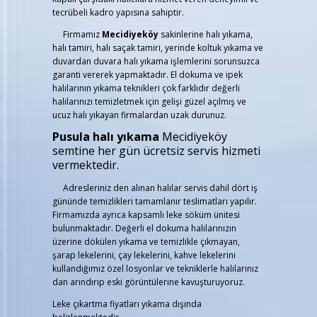
tecrübeli kadro yapısına sahiptir.
Firmamız
Mecidiyeköy
sakinlerine halı yıkama,
halı tamiri, halı saçak tamiri, yerinde koltuk yıkama ve
duvardan duvara halı yıkama işlemlerini sorunsuzca
garanti vererek yapmaktadır. El dokuma ve ipek
halılarının yıkama teknikleri çok farklıdır değerli
halılarınızı temizletmek için gelişi güzel açılmış ve
ucuz halı yıkayan firmalardan uzak durunuz.
Pusula halı yıkama
Mecidiyeköy
semtine her gün ücretsiz servis hizmeti
vermektedir.
Adresleriniz den alınan halılar servis dahil dört iş
gününde temizlikleri tamamlanır teslimatları yapılır.
Firmamızda ayrıca kapsamlı leke söküm ünitesi
bulunmaktadır. Değerli el dokuma halılarınızın
üzerine dökülen yıkama ve temizlikle çıkmayan,
şarap lekelerini, çay lekelerini, kahve lekelerini
kullandığımız özel losyonlar ve tekniklerle halılarınız
dan arındırıp eski görüntülerine kavuşturuyoruz.
Leke çıkartma fiyatları yıkama dışında