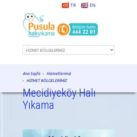
TR
EN
Ana Sayfa
Hizmetlerimiz
HİZMET BÖLGELERİMİZ
Mecidiyeköy Halı
Yıkama
istanbul halı yıkama, halı yıkama, halı tamiri, koltuk
yıkama, istanbul, halı temizliği, koltuk temizliği,