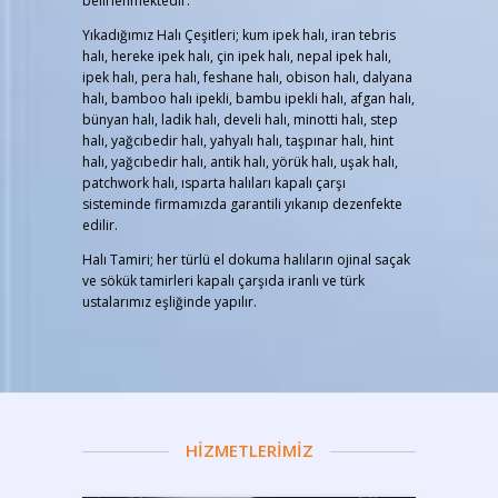
belirlenmektedir.
Yıkadığımız Halı Çeşitleri; kum ipek halı, iran tebris
halı, hereke ipek halı, çin ipek halı, nepal ipek halı,
ipek halı, pera halı, feshane halı, obison halı, dalyana
halı, bamboo halı ipekli, bambu ipekli halı, afgan halı,
bünyan halı, ladik halı, develi halı, minotti halı, step
halı, yağcıbedir halı, yahyalı halı, taşpınar halı, hint
halı, yağcıbedir halı, antik halı, yörük halı, uşak halı,
patchwork halı, ısparta halıları kapalı çarşı
sisteminde firmamızda garantili yıkanıp dezenfekte
edilir.
Halı Tamiri; her türlü el dokuma halıların ojinal saçak
ve sökük tamirleri kapalı çarşıda iranlı ve türk
ustalarımız eşliğinde yapılır.
HİZMETLERİMİZ