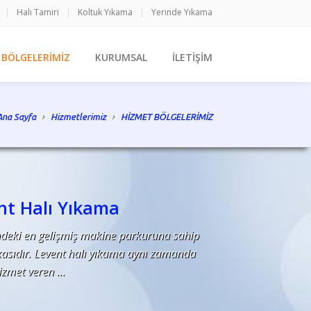
|
Halı Tamiri
|
Koltuk Yıkama
|
Yerinde Yıkama
 BÖLGELERİMİZ
KURUMSAL
İLETİŞİM
Ana Sayfa
Hizmetlerimiz
HİZMET BÖLGELERİMİZ
nt Halı Yıkama
ndeki en gelişmiş makine parkuruna sahip
kasıdır. Levent halı yıkama aynı zamanda
izmet veren ...