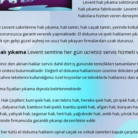
Levent halı yıkama sektöründe
halı yıkama fabrikasıdır. Levent
halıcılara hizmet veren deneyiml
event sakinlerine halı yıkama, halı tamiri, halı saçak tamiri, yerinde ko
 sorunsuzca garanti vererek yapmaktadır. El dokuma ve ipek halılarının yıkama
 için gelişi güzel açılmış ve ucuz halı yıkayan firmalardan uzak durunuz.
halı yıkama
Levent semtine her gün ücretsiz servis hizmeti 
z den alınan halılar servis dahil dört iş gününde temizlikleri tamamlanır t
 ünitesi bulunmaktadır. Değerli el dokuma halılarınızın üzerine dökülen yı
 kahve lekelerini kullandığımız özel losyonlar ve tekniklerle halılarınız dan
ma fiyatları yıkama dışında belirlenmektedir.
Halı Çeşitleri; kum ipek halı, iran tebris halı, hereke ipek halı, çin ipek halı,
, dalyana halı, bamboo halı ipekli, bambu ipekli halı, afgan halı, bünyan halı, l
alı, yahyalı halı, taşpınar halı, hint halı, yağcıbedir halı, antik halı, yörük ha
minde firmamızda garantili yıkanıp dezenfekte edilir.
; her türlü el dokuma halıların ojinal saçak ve sökük tamirleri kapalı çarşıda i