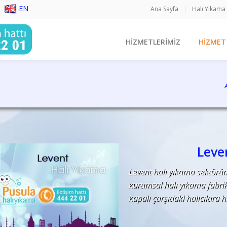
EN
Ana Sayfa
|
Halı Yıkama
HİZMETLERİMİZ
HİZMET
yıkama, istanbul, halı temizliği, koltuk temizliği,
Leve
Levent halı yıkama sektörü
kurumsal halı yıkama fabri
kapalı çarşıdaki halıcılara h