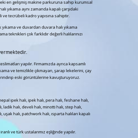
ki en gelişmiş makine parkuruna sahip kurumsal
 halı yıkama aynı zamanda kapalı çarşıdaki
i ve tecrübeli kadro yapısına sahiptir.
ltuk yıkama ve duvardan duvara halı yıkama
 teknikleri çok farklıdır değerli halılarınızı
vermektedir.
eslimatları yapılır. Firmamızda ayrıca kapsamlı
kama ve temizlikle çıkmayan, şarap lekelerini, çay
 arındırıp eski görüntülerine kavuşturuyoruz.
 nepal ipek halı, ipek halı, pera halı, feshane halı,
adik halı, develi halı, minotti halı, step halı,
lı, uşak halı, patchwork halı, ısparta halıları kapalı
ranlı ve türk ustalarımız eşliğinde yapılır.