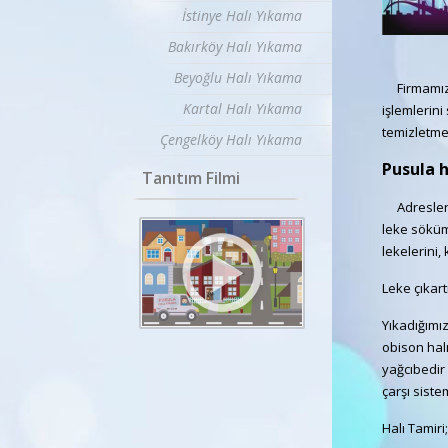
İstinye Halı Yıkama
Bakırköy Halı Yıkama
Beyoğlu Halı Yıkama
Firmamız L
Kartal Halı Yıkama
işlemlerini
temizletmek
Çengelköy Halı Yıkama
Pusula 
Tanıtım Filmi
Adreslerini
leke söküm
lekelerini,
Leke çıkart
Yıkadığımız 
obison halı
yağcıbedir h
çarşı siste
Halı Tamiri