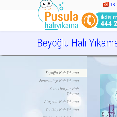
TR
Beyoğlu Halı Yıkam
istanbul halı yıkama, halı yıkama, halı tamiri, koltuk 
Beyoğlu Halı Yıkama
Fenerbahçe Halı Yıkama
Kemerburgaz Halı
Yıkama
Ataşehir Halı Yıkama
Yeniköy Halı Yıkama