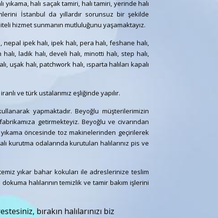
ı yıkama, halı saçak tamiri, halı tamiri, yerinde halı
erini İstanbul da yıllardır sorunsuz bir şekilde
liteli hizmet sunmanın mutluluğunu yaşamaktayız.
ı, nepal ipek halı, ipek halı, pera halı, feshane halı,
lı, ladik halı, develi halı, minotti halı, step halı,
halı, uşak halı, patchwork halı, ısparta halıları kapalı
ranlı ve türk ustalarımız eşliğinde yapılır.
kullanarak yapmaktadır. Beyoğlu müşterilerimizin
ra fabrikamıza getirmekteyiz. Beyoğlu ve civarından
lı, yıkama öncesinde toz makinelerinden geçirilerek
palı kurutma odalarında kurutulan halılarınız pis ve
emiz yıkar bahar kokuları ile adreslerinize teslim
 dokuma halılarının temizlik ve tamir bakım işlerini
tesiniz, bırakın halılarınızı biz