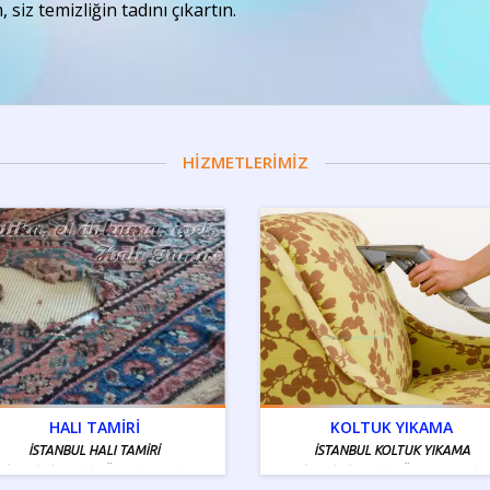
, siz temizliğin tadını çıkartın.
HİZMETLERİMİZ
HALI TAMİRİ
KOLTUK YIKAMA
İSTANBUL HALI TAMİRİ
İSTANBUL KOLTUK YIKAMA
İstanbul Tamiri - Ücretsiz Servis
İstanbul Tamiri - Ücretsiz Servis