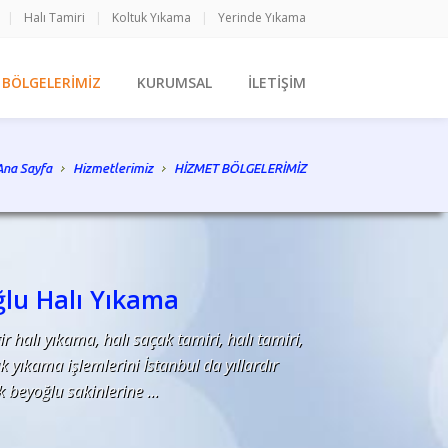
|
Halı Tamiri
|
Koltuk Yıkama
|
Yerinde Yıkama
 BÖLGELERİMİZ
KURUMSAL
İLETİŞİM
Ana Sayfa
Hizmetlerimiz
HİZMET BÖLGELERİMİZ
lu Halı Yıkama
r halı yıkama, halı saçak tamiri, halı tamiri,
k yıkama işlemlerini İstanbul da yıllardır
 beyoğlu sakinlerine ...