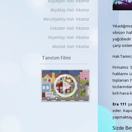
Küçükyalı Halı Yıkama
Beşiktaş Halı Yıkama
Mecidiyeköy Halı Yıkama
Yıkadığımız
Üsküdar Halı Yıkama
obison halı
Nişantaşı Halı Yıkama
yağcıbedir 
çarşı siste
Maslak Halı Yıkama
Halı Tamiri
Tanıtım Filmi
Firmamız b
halılarını
toplanan h
tozlarından
kirli hava 
Era 111
şam
eder. Kapal
yapmaktay
Sizde Bey