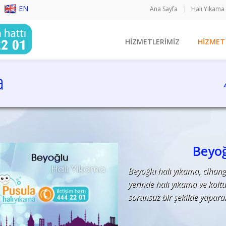
EN
Ana Sayfa
|
Halı Yıkama
HİZMETLERİMİZ
HİZMET
a
yıkama, istanbul, halı temizliği, koltuk temizliği,
Beyoğ
Beyoğlu halı yıkama, cihangi
yerinde halı yıkama ve koltu
sorunsuz bir şekilde yaparak