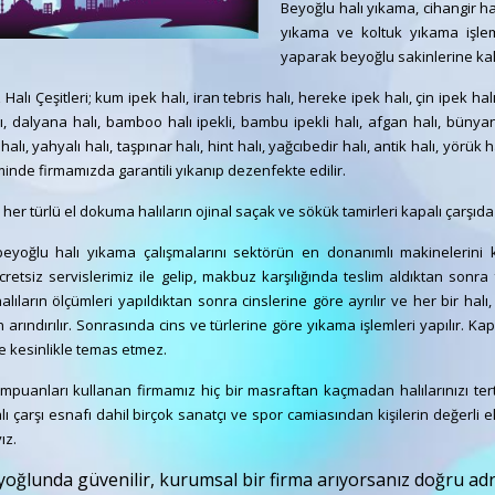
Beyoğlu halı yıkama, cihangir hal
yıkama ve koltuk yıkama işleml
yaparak beyoğlu sakinlerine ka
 Halı Çeşitleri; kum ipek halı, iran tebris halı, hereke ipek halı, çin ipek hal
, dalyana halı, bamboo halı ipekli, bambu ipekli halı, afgan halı, bünyan ha
halı, yahyalı halı, taşpınar halı, hint halı, yağcıbedir halı, antik halı, yörük 
minde firmamızda garantili yıkanıp dezenfekte edilir.
; her türlü el dokuma halıların ojinal saçak ve sökük tamirleri kapalı çarşıda i
eyoğlu halı yıkama çalışmalarını sektörün en donanımlı makinelerini 
 ücretsiz servislerimiz ile gelip, makbuz karşılığında teslim aldıktan son
alıların ölçümleri yapıldıktan sonra cinslerine göre ayrılır ve her bir ha
 arındırılır. Sonrasında cins ve türlerine göre yıkama işlemleri yapılır. Ka
ile kesinlikle temas etmez.
puanları kullanan firmamız hiç bir masraftan kaçmadan halılarınızı tert
ı çarşı esnafı dahil birçok sanatçı ve spor camiasından kişilerin değerli el
ız.
oğlunda güvenilir, kurumsal bir firma arıyorsanız doğru adres