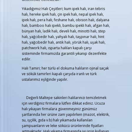
Yıkadığımız Halı Çeşitleri; kum ipek halı, iran tebris
halı, hereke ipek halı, çin ipek halı, nepal ipek halı,
ipek halı, pera halı, feshane halı, obison halı, dalyana
halı, bamboo halı ipekli, bambu ipekli halı, afgan halı,
bünyan halı, ladik halı, develi halı, minotti halı, step
halı, yağcıbedir halı, yahyalı halı, taşpınar halı, hint
halı, yağcıbedir halı, antik halı, yörük halı, uşak halı,
patchwork halı, ısparta halıları kapalı çarşı
sisteminde firmamızda garantili yıkanıp dezenfekte
edilir.
Halı Tamiri; her türlü el dokuma halıların ojinal saçak
ve sökük tamirleri kapalı çarşıda iranlı ve türk
ustalarımız eşliğinde yapılır.
Değerli Maltepe sakinleri halılarınızı temizletmek
için verdiğiniz firmalara lütfen dikkat ediniz. Ucuza
halı yıkayan firmalara güvenmeyiniz günümüz
şartlarında her ürüne zam yapılırken (mazot, elektrik,
su, işçilik, gıda v.b) halı yıkamada kullanılan
şampuanların ve leke sökücü ürünlerinde fiyatları
artmaktadır. Halı yıkama firmasında iyi ürün kullanan,